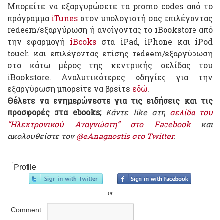
Μπορείτε να εξαργυρώσετε τα promo codes από το
πρόγραμμα
iTunes
στον υπολογιστή σας επιλέγοντας
redeem/εξαργύρωση ή ανοίγοντας το iBookstore από
την εφαρμογή
iBooks
στα iPad, iPhone και iPod
touch και επιλέγοντας επίσης redeem/εξαργύρωση
στο κάτω μέρος της κεντρικής σελίδας του
iBookstore. Αναλυτικότερες οδηγίες για την
εξαργύρωση μπορείτε να βρείτε
εδώ
.
Θέλετε να ενημερώνεστε για τις ειδήσεις και τις
προσφορές στα ebooks;
Κάντε like στη
σελίδα του
“Ηλεκτρονικού Αναγνώστη” στο Facebook
και
ακολουθείστε τον
@eAnagnostis στο Twitter
.
Profile
or
Comment