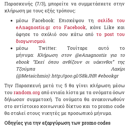
Παρασκευής (7/3), μπορείτε να συμμετάσχετε στην
κλήρωση με τους εξής τρόπους:
μέσω Facebook: Επισκέψου τη
σελίδα του
eAnagnostis.gr στο Facebook
, κάνε Like και
άφησε το σχόλιό σου κάτω από
το post του
διαγωνισμού
.
μέσω Twitter: Τουίταρε αυτό το
μήνυμα:
Κλήρωση στον @eAnagnostis για το
ebook “Εκεί όπου ανθίζουν οι υάκινθοι
” της
Τζούμπα Λαχίρι
(@Metaichmio): http://goo.gl/S8kJHR #ebookgr
Την Παρασκευή μετά τις 5 θα γίνει κλήρωση μέσω
του
random.org
από ενιαία λίστα με τα ονόματα όσων
δήλωσαν συμμετοχή. Τα ονόματα θα ανακοινωθούν
στο αντίστοιχο κοινωνικό δίκτυο και το promo code
θα σταλεί στους νικητές με προσωπικό μήνυμα.
Οδηγίες για την εξαργύρωση των promo codes