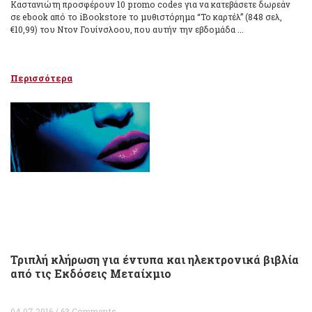
Καστανιώτη προσφέρουν 10 promo codes για να κατεβάσετε δωρεάν
σε ebook από το iBookstore το μυθιστόρημα “Το καρτέλ” (848 σελ,
€10,99) του Ντον Γουίνσλοου, που αυτήν την εβδομάδα ...
Περισσότερα
Τριπλή κλήρωση για έντυπα και ηλεκτρονικά βιβλία
από τις Εκδόσεις Μεταίχμιο
04.07.2016 / 63 Comments