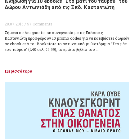
Κλήρωση για 10 ebooks “Στο μάτι του ταύρου” του
Δώρου Αντωνιάδη από τις Εκδ. Καστανιώτη
28.07.2015 / 57 Comments
Σήμερα ο eAnagnostis σε συνεργασία με τις Εκδόσεις
Καστανιώτη προσφέρουν 10 promo codes για να κατεβάσετε δωρεάν
σε ebook από το iBookstore το αστυνομικό μυθιστόρημα “Στο μάτι
του ταύρου” (240 σελ, €9,99), το πρώτο βιβλίο του ...
Περισσότερα