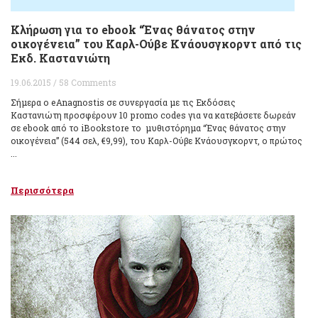
Κλήρωση για το ebook “Ένας θάνατος στην
οικογένεια” του Καρλ-Ούβε Κνάουσγκορντ από τις
Εκδ. Καστανιώτη
19.06.2015 / 58 Comments
Σήμερα ο eAnagnostis σε συνεργασία με τις Εκδόσεις
Καστανιώτη προσφέρουν 10 promo codes για να κατεβάσετε δωρεάν
σε ebook από το iBookstore το μυθιστόρημα “Ένας θάνατος στην
οικογένεια” (544 σελ, €9,99), του Καρλ-Ούβε Κνάουσγκορντ, ο πρώτος
...
Περισσότερα