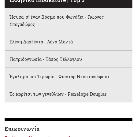
Ελληνικό iBookstore | Top 5
Ήσυχα, σ’ έναν Κόσμο που Φωνάζει - Γιώργος
Σπαγαδώρος
Ελένη Δαρζέντα - Λένα Μαντά
Πατριδογνωσία - Τάσος Τέλλογλου
Έγκλημα και Τιμωρία - Φιοντόρ Ντοστογιέφσκι
Το κορίτσι των γενεθλίων - Penelope Douglas
Επικοινωνία