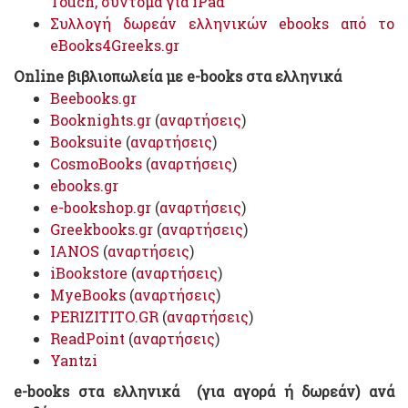
Touch, σύντομα για iPad
Συλλογή δωρεάν ελληνικών ebooks από το
eBooks4Greeks.gr
Online βιβλιοπωλεία με e-books στα ελληνικά
Beebooks.gr
Booknights.gr
(
αναρτήσεις
)
Booksuite
(
αναρτήσεις
)
CosmoBooks
(
αναρτήσεις
)
ebooks.gr
e-bookshop.gr
(
αναρτήσεις
)
Greekbooks.gr
(
αναρτήσεις
)
IANOS
(
αναρτήσεις
)
iBookstore
(
αναρτήσεις
)
MyeBooks
(
αναρτήσεις
)
PERIZITITO.GR
(
αναρτήσεις
)
ReadPoint
(
αναρτήσεις
)
Yantzi
e-books στα ελληνικά (για αγορά ή δωρεάν)
ανά