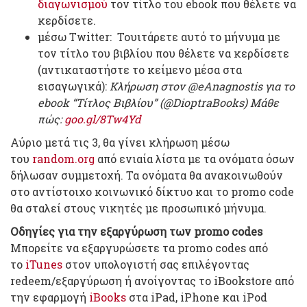
διαγωνισμού
τον τίτλο του ebook που θέλετε να
κερδίσετε.
μέσω Twitter: Τουιτάρετε αυτό το μήνυμα με
τον τίτλο του βιβλίου που θέλετε να κερδίσετε
(αντικαταστήστε το κείμενο μέσα στα
εισαγωγικά):
Κλήρωση στον @eAnagnostis για το
ebook “Τίτλος Βιβλίου” (@DioptraBooks) Μάθε
πώς:
goo.gl/8Tw4Yd
Αύριο μετά τις 3, θα γίνει κλήρωση μέσω
του
random.org
από ενιαία λίστα με τα ονόματα όσων
δήλωσαν συμμετοχή. Τα ονόματα θα ανακοινωθούν
στο αντίστοιχο κοινωνικό δίκτυο και το promo code
θα σταλεί στους νικητές με προσωπικό μήνυμα.
Οδηγίες για την εξαργύρωση των promo codes
Μπορείτε να εξαργυρώσετε τα promo codes από
το
iTunes
στον υπολογιστή σας επιλέγοντας
redeem/εξαργύρωση ή ανοίγοντας το iBookstore από
την εφαρμογή
iBooks
στα iPad, iPhone και iPod