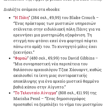
Διαλέξτε ανάμεσα στα ebooks:
“
Η Πόλη
” (384 σελ., €9,99) του Blake Crouch –
“Ένας πράκτορας των μυστικών υπηρεσιών
στέλνεται στην ειδυλλιακή πόλη Πάινς για να
ερευνήσει μια μυστηριώδη εξαφάνιση. Τη
στιγμή που φτάνει εκεί ένα φορτηγό πέφτει
πάνω στο αμάξι του. Το κυνηγητό μόλις έχει
ξεκινήσει.”
“
Φαραώ
” (480 σελ., €9,99) του David Gibbins –
“Μια συναρπαστική νέα περιπέτεια του
θαλάσσιου αρχαιολόγου Τζακ Χάουαρντ, καθώς
ακολουθεί τα ίχνη μιας συνταρακτικής
αποκάλυψης για ένα αρχαίο μυστικό θαμμένο
βαθιά κάπου στην Αίγυπτο.”
“
Το Τελευταίο Αίνιγμα
” (808 σελ., €11.99) της
Marisha Pessl – “Ένας δημοσιογράφος
προσπαθεί να ξεμπλέξει το νήμα του μυστηρίου