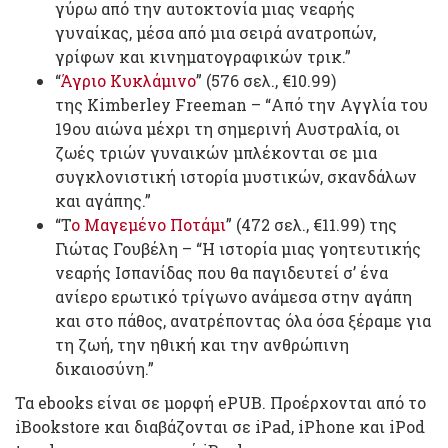
γύρω από την αυτοκτονία μιας νεαρής
γυναίκας, μέσα από μια σειρά ανατροπών,
γρίφων και κινηματογραφικών τρικ.”
“
Άγριο Κυκλάμινο
” (576 σελ., €10.99)
της Kimberley Freeman – “Από την Αγγλία του
19ου αιώνα μέχρι τη σημερινή Αυστραλία, οι
ζωές τριών γυναικών μπλέκονται σε μια
συγκλονιστική ιστορία μυστικών, σκανδάλων
και αγάπης.”
“Τ
ο Μαγεμένο Ποτάμι
” (472 σελ., €11.99) της
Γιώτας Γουβέλη – “Η ιστορία μιας γοητευτικής
νεαρής Ισπανίδας που θα παγιδευτεί σ’ ένα
ανίερο ερωτικό τρίγωνο ανάμεσα στην αγάπη
και στο πάθος, ανατρέποντας όλα όσα ξέραμε για
τη ζωή, την ηθική και την ανθρώπινη
δικαιοσύνη.”
Τα ebooks είναι σε μορφή ePUB. Προέρχονται από το
iBookstore και διαβάζονται σε iPad, iPhone και iPod