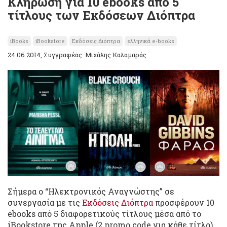
Κλήρωση για 10 ebooks από 5
τίτλους των Εκδόσεων Διόπτρα
iBooks
iBookstore
Εκδόσεις Διόπτρα
ελληνικά e-books
24.06.2014, Συγγραφέας: Μιχάλης Καλαμαράς
Σήμερα ο “Ηλεκτρονικός Αναγνώστης” σε
συνεργασία με τις
Εκδόσεις Διόπτρα
προσφέρουν 10
ebooks από 5 διαφορετικούς τίτλους μέσα από το
iBookstore της Apple (2 promo code για κάθε τίτλο).