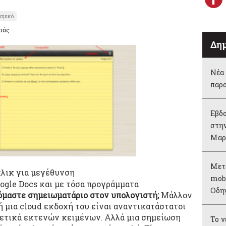
ισμικό
ράς
Δημ
Νέα 
παρ
Εβδο
στην
Μαρ
Μετ
κλικ για μεγέθυνση
mobi
ogle Docs και με τόσα προγράμματα
Οδη
όμαστε σημειωματάριο στον υπολογιστή;
Μάλλον
ή μια cloud εκδοχή του είναι αναντικατάστατοι
ετικά εκτενών κειμένων. Αλλά μια σημείωση
Το 