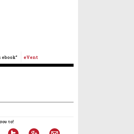
α ebook”
eVent
ου το!