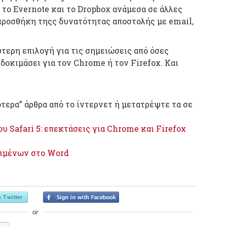
 το Evernote και το Dropbox ανάμεσα σε άλλες
 προσθήκη τηςς δυνατότητας αποστολής με email,
ύτερη επιλογή για τις σημειώσεις από όσες
δοκιμάσει για τον Chrome ή τον Firefox. Και
ότερα” άρθρα από το ίντερνετ ή μετατρέψτε τα σε
υ Safari 5: επεκτάσεις για Chrome και Firefox
ιμένων στο Word
or