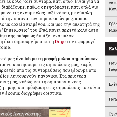
άτι εύκολο, κάτι σύντομο, κάτι απλό. Είναι για να
να π
 διαβάζουμε, καθώς σκεφτόμαστε, κάτι απλά για
Κύπ
με να τις έχουμε όλες μαζί κάπου, με εύκολη
τιά την εικόνα των σημειώσεών μας, κάπου
Εβδο
ο με αρχεία κειμένου. Και μες την απλότητά της
“Σημειώσεις” του iPad κάνει αρκετά καλά αυτή
Μαρ
σθητικής απόψεως θυμίζει ένα μπλοκ
ή έχει δημιουργήσει και η
Diigo
την εφαρμογή
rome.
Ελλ
στά μας
ένα tab με τη μορφή μπλοκ σημειώσεων
.
Ήσυχ
αι να κρατήσουμε τις σημειώσεις μας, χωρίς
Γιώ
 αρκετές από τις συντομεύσεις που ξέρουμε από
talics, λειτουργούν κανονικά. Στα αριστερά
σεις μας, καθώς και τη δημιουργία νέας
Ελέν
ζήτησης και πρόσβαση στις σημειώσεις που είναι
εν έχουμε διαγράψει οριστικά.
Πατρ
Έγκλ