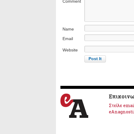
Comment
Name
Email
Website
Επικοινω
Στείλε emai
eAnagnosti