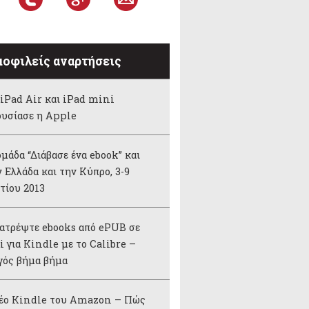
οφιλείς αναρτήσεις
iPad Air και iPad mini
ουσίασε η Apple
μάδα “Διάβασε ένα ebook” και
 Ελλάδα και την Κύπρο, 3-9
τίου 2013
ατρέψτε ebooks από ePUB σε
 για Kindle με το Calibre –
γός βήμα βήμα
νέο Kindle του Amazon – Πώς