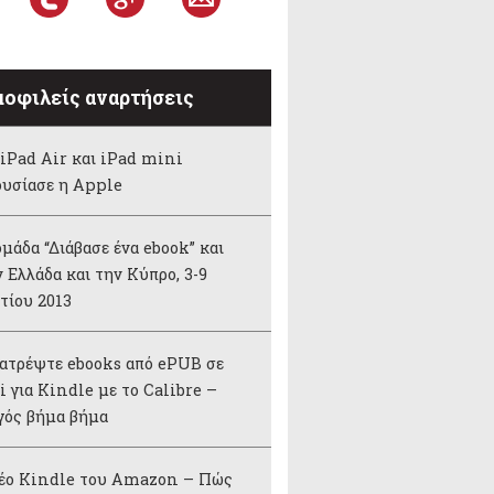
οφιλείς αναρτήσεις
iPad Air και iPad mini
ουσίασε η Apple
μάδα “Διάβασε ένα ebook” και
 Ελλάδα και την Κύπρο, 3-9
τίου 2013
ατρέψτε ebooks από ePUB σε
 για Kindle με το Calibre –
γός βήμα βήμα
νέο Kindle του Amazon – Πώς