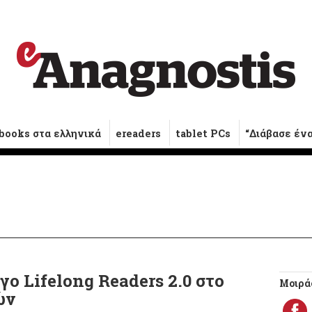
books στα ελληνικά
ereaders
tablet PCs
“Διάβασε έν
γο Lifelong Readers 2.0 στο
Μοιράσ
ών