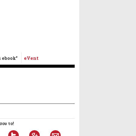
α ebook”
eVent
ου το!