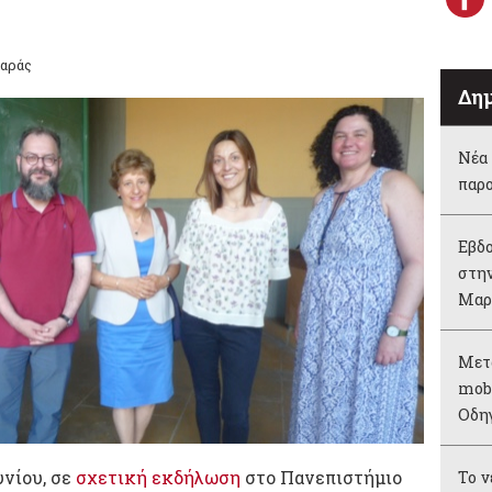
μαράς
Δημ
Νέα 
παρ
Εβδο
στην
Μαρ
Μετ
mobi
Οδη
υνίου, σε
σχετική εκδήλωση
στο Πανεπιστήμιο
Το 