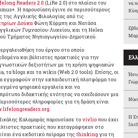
felong Readers 2.0
(LiRe 2.0) στο πλαίσιο του
να π
mus+. Η παρουσίαση έγινε σε περισσότερους
Κύπ
ς της Αγγλικής Φιλολογίας από τις
τηρίων Δούκα
Φώνη Κόρμπη και Νατάσα
Εβδο
γγλικών Γυμνασίου-Λυκείου, και τη Helen
Μαρ
κού Τμήματος Νηπιαγωγείου-Δημοτικού.
 εργαλειοθήκη του έργου στο οποίο
Ελλ
δομένα και βέλτιστες πρακτικές για την
αγνωστικών δεξιοτήτων με τη χρήση ψηφιακών
, τα blogs και τα wikis (Web 2.0 tools). Επίσης, οι
Ήσυχ
να εγγραφούν στην εκπαιδευτική πλατφόρμα του
Γιώ
λεγμένα ψηφιακά εργαλεία και να
 πρότυπο διδακτικής ενότητας να σχεδιάσουν μια
Νίκη
ερισσότερες πληροφορίες για τη δράση είναι
lifelongreaders.org
.
Η Επ
Μιχάλης Καλαμαράς παρουσίασε το
vivlio
που έχει
Inc
έλτιστες πρακτικές που καταγράφηκαν στο
o είναι ένα εκδοτικό πείραμα της
thinking
για τη