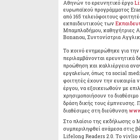
Αθηνών το ερευνητικό έργο
Li
ευρωπαϊκού προγράμματος Eras
από 165 τελειόφοιτους φοιτητέ
εκπαιδευτικούς των
Εκπαιδευ
Μπαμπλαδήμου, καθηγήτριες Α
Bonanou, Συντονίστρια Αγγλι
Το κοινό ενημερώθηκε για την
περιλαμβάνονται ερευνητικά δε
προώθηση και καλλιέργεια αν
εργαλείων, όπως τα social media
φοιτητές έχουν την ευκαιρία 
έργου, να εξοικειωθούν με επι
χρησιμοποιήσουν το διαθέσιμο
δράση δικής τους έμπνευσης. Π
διαθέσιμες στη διεύθυνση
www.
Στο πλαίσιο της εκδήλωσης ο 
συμπεριληφθεί ανάμεσα στις β
Lifelong Readers 2.0. To vivli