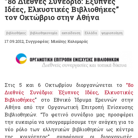
“8ο Διεθνές Συνέδριο: Έξυπνες
Ιδέες, Ελκυστικές Βιβλιοθήκες”
τον Οκτώβριο στην Αθήνα
βιβλιοθήκες
βιβλιοθηκονομία
εκπαίδευση
Ελλάδα
ψηφιοποίηση
17.09.2012, Συγγραφέας: Μιχάλης Καλαμαράς
Στις 5 και 6 Οκτωβρίου διοργανώνεται το
“8ο
Διεθνές Συνέδριο: Έξυπνες Ιδέες, Ελκυστικές
Βιβλιοθήκες
” στο Εθνικό Ίδρυμα Ερευνών στην
Αθήνα από την Οργανωτική Επιτροπή Ενίσχυσης
Βιβλιοθηκών. “Το φετινό συνέδριο μας προσφέρει
την ευκαιρία να υπογραμμίσουμε την ανάγκη για το
νέο ρόλο των ελληνικών βιβλιοθηκών ως κέντρα
της κοινότητας”, αναφέρουν οι διοργανωτές.