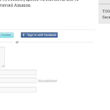
ρετανικό Amazon.
TOG 
Sara
or
Not published