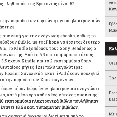
να π
ς πληθυσμός της Βρετανίας είναι 62
Κύπ
τι την περίοδο των εορτών η αγορά ηλεκτρονικών
Εβδο
άστηκε.
Μαρ
ής συσκευή για την ανάγνωση ebooks, καθώς το
εβάζουν βιβλία, με το iPhone να έρχεται δεύτερο
19%. Το Kindle ξεπέρασε τους Sony Reader ως ο
Ελλ
ναγνώστης. Από τα 6,5 εκατομμύρια κατόχους
3,5 έχουν Kindle και τα 2 εκατομμύρια Sony
Οι Π
ελευταίους μήνες έχει πολύ μεγαλύτερες
y Reader. Συνολικά 3 εκατ. iPad έχουν πουληθεί
The
αυτά την περίοδο των Χριστουγέννων.
% όσων πήραν δώρο έναν ηλεκτρονικό αναγνώστη
Pro
ίο, κατά μέσο όρο κάθε νέος κάτοχος συσκευής
Bas
10 εκατομμύρια ηλεκτρονικά βιβλία πουλήθηκαν
 έναντι 18.6 εκατ. τυπωμένων βιβλίων
.
Με Λ
α τη συσκευή άρχισε να διατίθεται από το