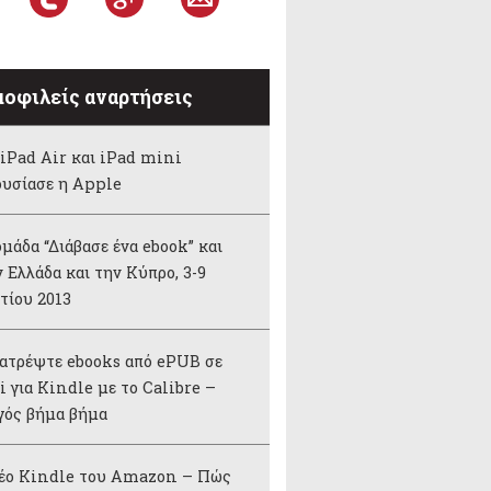
οφιλείς αναρτήσεις
iPad Air και iPad mini
ουσίασε η Apple
μάδα “Διάβασε ένα ebook” και
 Ελλάδα και την Κύπρο, 3-9
τίου 2013
ατρέψτε ebooks από ePUB σε
 για Kindle με το Calibre –
γός βήμα βήμα
νέο Kindle του Amazon – Πώς