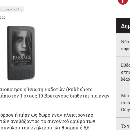
τρονικό βιβλίο
ράς
Δημ
Νέα 
παρ
Εβδο
στην
Μαρ
σιοποίησε η Ένωση Εκδοτών (Publishers
λάχιστον 1 στους 10 Βρετανούς διαθέτει πια έναν
Μετ
mobi
Οδη
όρασε ή πήρε ως δώρο έναν ηλεκτρονικό
τών ανεβάζοντας το συνολικό αριθμό των
Το 
συνόλου του ενήλικου πληθυσμού ή 6,5