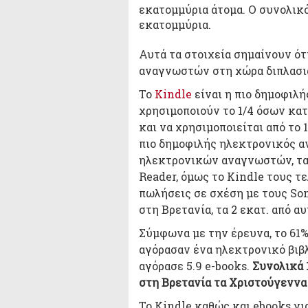
εκατομμύρια άτομα. Ο συνολικό
εκατομμύρια.
Αυτά τα στοιχεία σημαίνουν ό
αναγνωστών στη χώρα διπλασι
Το
Kindle
είναι η πιο δημοφιλ
χρησιμοποιούν το 1/4 όσων κατ
και να χρησιμοποιείται από το 
πιο δημοφιλής ηλεκτρονικός α
ηλεκτρονικών αναγνωστών, τα 
Reader, όμως το Kindle τους τ
πωλήσεις σε σχέση με τους Son
στη Βρετανία, τα 2 εκατ. από 
Σύμφωνα με την έρευνα, το 61
αγόρασαν ένα ηλεκτρονικό βιβλ
αγόρασε 5.9 e-books.
Συνολικά 
στη Βρετανία τα Χριστούγεννα
Το Kindle καθώς και ebooks γι