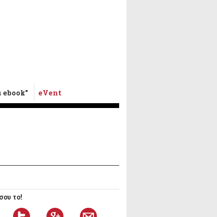
α ebook”
eVent
ου το!