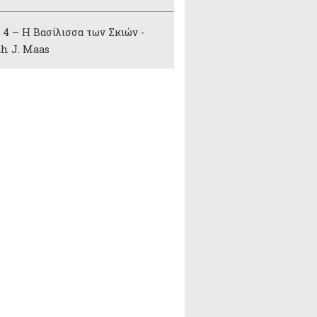
4 – Η Βασίλισσα των Σκιών -
h J. Maas