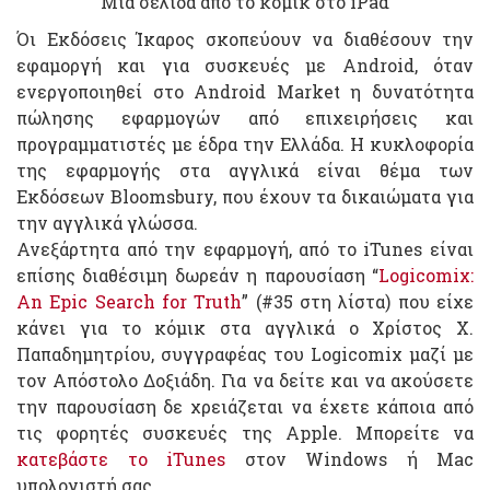
Μια σελίδα από το κόμικ στο iPad
Όι Εκδόσεις Ίκαρος σκοπεύουν να διαθέσουν την
εφαμοργή και για συσκευές με Android, όταν
ενεργοποιηθεί στο Android Market η δυνατότητα
πώλησης εφαρμογών από επιχειρήσεις και
προγραμματιστές με έδρα την Ελλάδα. Η κυκλοφορία
της εφαρμογής στα αγγλικά είναι θέμα των
Εκδόσεων Bloomsbury, που έχουν τα δικαιώματα για
την αγγλικά γλώσσα.
Ανεξάρτητα από την εφαρμογή, από το iTunes είναι
επίσης διαθέσιμη δωρεάν η παρουσίαση “
Logicomix:
An Epic Search for Truth
” (#35 στη λίστα) που είχε
κάνει για το κόμικ στα αγγλικά ο Χρίστος Χ.
Παπαδημητρίου, συγγραφέας του Logicomix μαζί με
τον Απόστολο Δοξιάδη. Για να δείτε και να ακούσετε
την παρουσίαση δε χρειάζεται να έχετε κάποια από
τις φορητές συσκευές της Apple. Μπορείτε να
κατεβάστε το iTunes
στον Windows ή Mac
υπολογιστή σας.