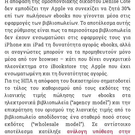
Η απόφαση της ομοσπονδιακής δικαστού Denise Cote
δεν εμποδίζει την Apple να συνεχίζει να ζητά 30%
επί των πωλήσεων ebooks που γίνονται μέσα στις
εφαρμογές των βιβλιοπωλείων. Το αποτέλεσμα αυτής
της ρύθμισης είναι πως τα περισσότερα βιβλιοπωλεία
δεν έχουν ενσωματώσει στις εφαρμογές τους για
iPhone και iPad τη δυνατότητα αγοράς ebooks, αλλά
οι αναγνώστες μπορούν να τα προμηθευτούν μόνο
μέσα από τον browser – κάτι που δίνει συγκριτικό
πλεονέκτημα στο iBookstore της Apple που έχει
ενσωματωμένη και τη δυνατότητας αγοράς.
Για τις ΗΠΑ η απόφαση του δικαστηρίου σηματοδοτεί
το τέλος του καθορισμού από τους εκδότες της
λιανικής τιμής πώλησης των ebooks στα
ηλεκτρονικά βιβλιοπωλεία (“agency model”) και την
επικράτηση του ορισμού της λιανικής τιμής από το
βιβλιοπωλείο αποδίδοντας ένα σταθερό ποσό στους
εκδότες (“wholesale model”). Σε αντίστοιχο
αποτέλεσμα κατέληξε
ανάλογη υπόθεση στην