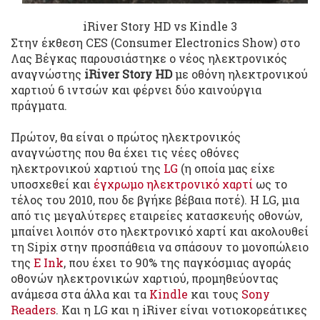
iRiver Story HD vs Kindle 3
Στην έκθεση CES (Consumer Electronics Show) στο
Λας Βέγκας παρουσιάστηκε ο νέος ηλεκτρονικός
αναγνώστης
iRiver Story HD
με οθόνη ηλεκτρονικού
χαρτιού 6 ιντσών και φέρνει δύο καινούργια
πράγματα.
Πρώτον, θα είναι ο πρώτος ηλεκτρονικός
αναγνώστης που θα έχει τις νέες οθόνες
ηλεκτρονικού χαρτιού της
LG
(η οποία μας είχε
υποσχεθεί και
έγχρωμο ηλεκτρονικό χαρτί
ως το
τέλος του 2010, που δε βγήκε βέβαια ποτέ). Η LG, μια
από τις μεγαλύτερες εταιρείες κατασκευής οθονών,
μπαίνει λοιπόν στο ηλεκτρονικό χαρτί και ακολουθεί
τη Sipix στην προσπάθεια να σπάσουν το μονοπώλειο
της
E Ink
, που έχει το 90% της παγκόσμιας αγοράς
οθονών ηλεκτρονικών χαρτιού, προμηθεύοντας
ανάμεσα στα άλλα και τα
Kindle
και τους
Sony
Readers
. Και η LG και η iRiver είναι νοτιοκορεάτικες