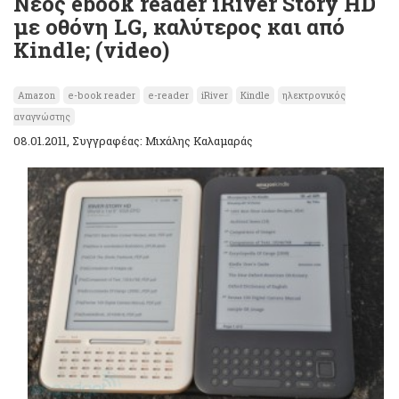
Νέος ebook reader iRiver Story HD
με οθόνη LG, καλύτερος και από
Kindle; (video)
Amazon
e-book reader
e-reader
iRiver
Kindle
ηλεκτρονικός
αναγνώστης
08.01.2011, Συγγραφέας: Μιχάλης Καλαμαράς