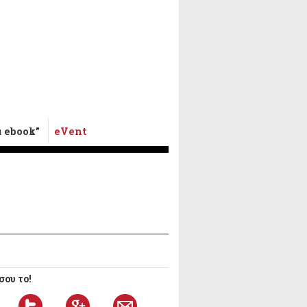
α ebook”
eVent
ου το!