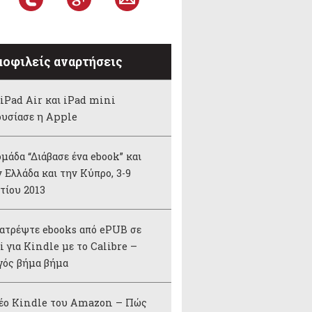
οφιλείς αναρτήσεις
iPad Air και iPad mini
ουσίασε η Apple
μάδα “Διάβασε ένα ebook” και
 Ελλάδα και την Κύπρο, 3-9
τίου 2013
ατρέψτε ebooks από ePUB σε
 για Kindle με το Calibre –
γός βήμα βήμα
νέο Kindle του Amazon – Πώς