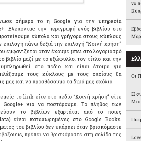
να π
Κύπ
νωσε σήμερα το η Google για την υπηρεσία
+. Βλέποντας την περιγραφή ενός βιβλίου στο
Εβδο
προτείνουμε εύκολα και γρήγορα στους κύκλους
Μαρ
ν επιλογή πάνω δεξιά την επιλογή “Κοινή χρήση”
που εμφανίζεται όταν έχουμε μπει στο λογαριασμό
Ελλ
το βιβλίο μαζί με το εξώφυλλο, τον τίτλο και την
υμπληρωθεί στο πεδίο και είναι έτοιμα για
πιλέξουμε τους κύκλους με τους οποίους θα
Οι Π
ις μας και να προσθέσουμε τα δικά μας σχόλια.
Η σι
μείς το link είτε στο πεδίο “Κοινή χρήση” είτε
Mic
 Google+ για να ποστάρουμε. Το πλήθος των
εύουν το βιβλίων εξαρτάται από το ποιες
data) είναι καταχωρημένες στο Google Books.
Πατρ
ματος του βιβλίου δεν υπάρχει όταν βρισκόμαστε
ιαβάζουμε, πρέπει να βρισκόμαστε στη σελίδα της
Love