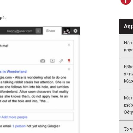
αράς
Δημ
Νέα 
παρ
Εβδο
στην
Μαρ
Μετ
mobi
Οδη
Το 