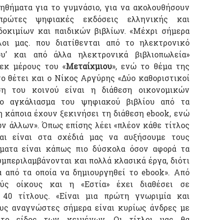
ηθήματα για το γυμνάσιο, για να ακολουθήσουν
πρώτες ψηφιακές εκδόσεις ελληνικής και
δοκιμίων και παιδικών βιβλίων. «Μέχρι σήμερα
λοι μας. που διατίθενται από το ηλεκτρονικό
ου’ και από άλλα ηλεκτρονικά βιβλιοπωλεία»
εκ μέρους του «
Μεταίχμιου
», ενώ το θέμα της
ο θέτει και ο Νίκος Αργύρης «Δύο καθοριστικοί
ση του κοινού είναι η διάθεση οικονομικών
ο αγκάλιασμα του ψηφιακού βιβλίου από τα
η κάποια έχουν ξεκινήσει τη διάθεση ebook, ενώ
ών άλλων». Όπως επίσης λέει «πλέον κάθε τίτλος
αι είναι στα σχέδιά μας να αυξήσουμε τους
γματα είναι κάπως πιο δύσκολα όσον αφορά τα
συμπεριλαμβάνονται και πολλά κλασικά έργα, διότι
 από τα οποία να δημιουργηθεί το ebook». Από
ούς οίκους και η «Εστία» έχει διαθέσει σε
40 τίτλους. «Είναι μια πρώτη γνωριμία και
ους αναγνώστες σήμερα είναι κυρίως άνδρες με
 το είδος των κειμένων. Οι τίτλοι μας θα