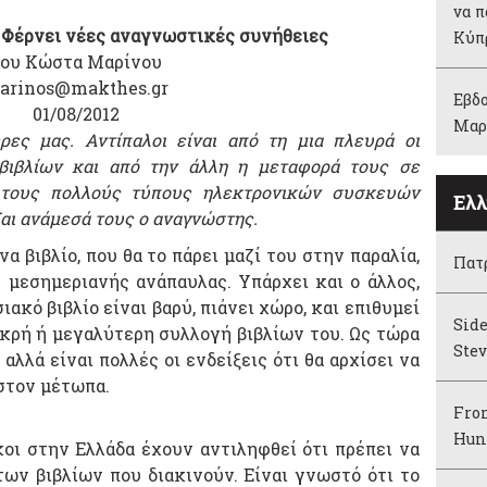
να π
: Φέρνει νέες αναγνωστικές συνήθειες
Κύπ
ου Κώστα Μαρίνου
arinos@makthes.gr
Εβδο
01/08/2012
Μαρ
ρες μας. Αντίπαλοι είναι από τη μια πλευρά οι
βιβλίων και από την άλλη η μεταφορά τους σε
τους πολλούς τύπους ηλεκτρονικών συσκευών
Ελλ
ι ανάμεσά τους ο αναγνώστης.
α βιβλίο, που θα το πάρει μαζί του στην παραλία,
Πατρ
ς μεσημεριανής ανάπαυλας. Υπάρχει και ο άλλος,
ιακό βιβλίο είναι βαρύ, πιάνει χώρο, και επιθυμεί
Sid
ικρή ή μεγαλύτερη συλλογή βιβλίων του. Ως τώρα
Ste
 αλλά είναι πολλές οι ενδείξεις ότι θα αρχίσει να
στον μέτωπα.
From
Hun
κοι στην Ελλάδα έχουν αντιληφθεί ότι πρέπει να
των βιβλίων που διακινούν. Είναι γνωστό ότι το