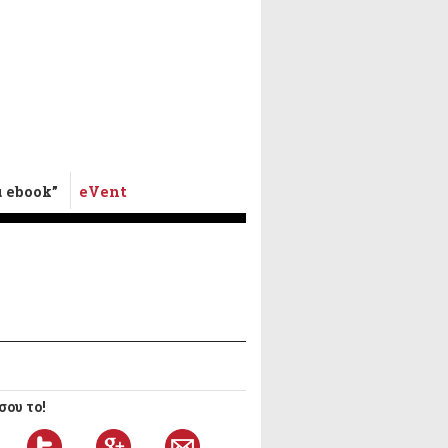
α ebook”
eVent
ου το!