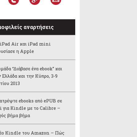
οφιλείς αναρτήσεις
iPad Air και iPad mini
ουσίασε η Apple
μάδα “Διάβασε ένα ebook” και
 Ελλάδα και την Κύπρο, 3-9
τίου 2013
ατρέψτε ebooks από ePUB σε
 για Kindle με το Calibre –
γός βήμα βήμα
νέο Kindle του Amazon – Πώς