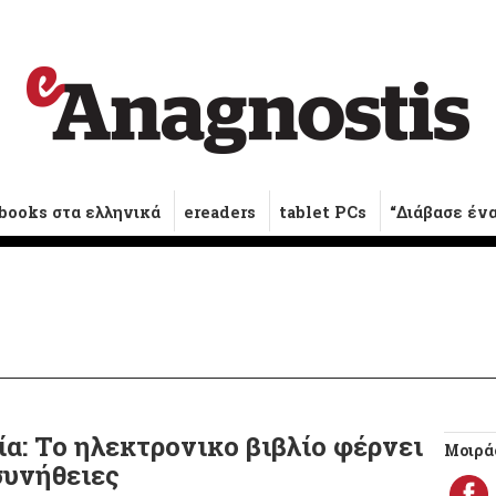
books στα ελληνικά
ereaders
tablet PCs
“Διάβασε έν
: Το ηλεκτρονικο βιβλίο φέρνει
Μοιράσ
συνήθειες