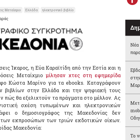
ις Μεταίχμιο
Ελλάδα
ηλεκτρονικό βιβλίο
μαράς
Δημ
Νέα 
παρ
εις Ίκαρος, η Εύα Καραϊτίδη από την Εστία και η
Εβδο
δόσεις Μεταίχμιο
μίλησαν χτες στη εφημερίδα
στην
φο Κώστα Μαρίνο για τα ebooks. Καταγράφουν
Μαρ
ν βιβλίων στην Ελλάδα και την ψηφιακή τους
ν πώς θα εξελιχτούν τα πράγματα στο μέλλον. Ας
Μετ
νιστική σχέση τυπωμένων και ηλεκτρονικών
mobi
ράφει ο δημοσιογράφος της Μακεδονίας δεν
Οδη
α των εκπροσώπων των τριών εκδοτικών οίκων.
ρίδας Μακεδονία:
Το 