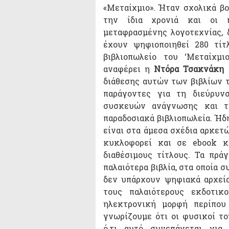
«Μεταίχμιο». Ήταν σχολικά βο
την ίδια χρονιά και οι 
μεταφρασμένης λογοτεχνίας, 
έχουν ψηφιοποιηθεί 280 τίτ
βιβλιοπωλείο του ‘Μεταίχμι
αναφέρει η
Ντόρα Τσακνάκη
διάθεσης αυτών των βιβλίων τ
παράγοντες για τη διεύρυν
συσκευών ανάγνωσης και τ
παραδοσιακά βιβλιοπωλεία. Ήδ
είναι στα άμεσα σχέδια αρκετ
κυκλοφορεί και σε ebook κ
διαθέσιμους τίτλους. Τα πρά
παλαιότερα βιβλία, στα οποία 
δεν υπάρχουν ψηφιακά αρχεία
τους παλαιότερους εκδοτικ
ηλεκτρονική μορφή περίπου 
γνωρίζουμε ότι οι φυσικοί τ
ό,τι αυτό συνεπάγεται για