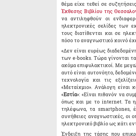
θέμα είχε τεθεί σε συζητήσε
Έκθεσης Βιβλίου της Θεσσαλο
να αντιληφθούν οι ενδιαφερ
ηλεκτρονικές σελίδες των ε
τους διατίθενται και σε ηλεκ
πόσο το αναγνωστικό κοινό έχε
«Δεν είναι ευρέως διαδεδομέν
των e-books. Tώρα γίνονται τ
ακόμα επιφυλακτικοί. Με μεγαλ
αυτό είναι αυτονόητο, δεδομέν
τεχνολογία και τις εξελίξε
«Μεταίχμιο». Ανάλογη είναι 
«
Εστία
»: «Είναι πιθανόν να συ
όπως και με το internet. Τα 
τηλέφωνα, τα smartphones, 
συνήθειες αναγνωστικές, οι ο
ηλεκτρονικό βιβλίο ως κάτι εν
Ένδειξη της τάσης που επικρ