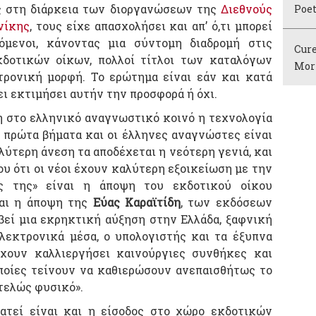
ις στη διάρκεια των διοργανώσεων της
Διεθνούς
Poet
νίκης
, τους είχε απασχολήσει και απ’ ό,τι μπορεί
όμενοι, κάνοντας μια σύντομη διαδρομή στις
Cure
κδοτικών οίκων, πολλοί τίτλοι των καταλόγων
Mor
τρονική μορφή. Το ερώτημα είναι εάν και κατά
ι εκτιμήσει αυτήν την προσφορά ή όχι.
η στο ελληνικό αναγνωστικό κοινό η τεχνολογία
α πρώτα βήματα και οι έλληνες αναγνώστες είναι
ύτερη άνεση τα αποδέχεται η νεότερη γενιά, και
ου ότι οι νέοι έχουν καλύτερη εξοικείωση με την
ις της» είναι η άποψη του εκδοτικού οίκου
και η άποψη της
Εύας Καραϊτίδη
, των εκδόσεων
μβεί μια εκρηκτική αύξηση στην Ελλάδα, ξαφνική
ηλεκτρονικά μέσα, ο υπολογιστής και τα έξυπνα
έχουν καλλιεργήσει καινούργιες συνθήκες και
ποίες τείνουν να καθιερώσουν ανεπαισθήτως το
τελώς φυσικό».
ατεί είναι και η είσοδος στο χώρο εκδοτικών