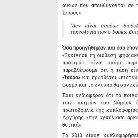
οίκων που απευθύνονται σε π
Ίκαρος».
“Δεν είναι ευρέως διαδε
τεχνολογία των e-books. Επι
Όσα προηγήθηκαν και όσα έπον
«Ξεκίνησε τη διάθεση ψηφιακώ
προτιμάει είναι ακόμη πε
παραβλέψουμε ότι η τάση είν
«
Ίκαρο
» και προσθέτει «πιστε
φορμά και το έντυπο θα συνεχίσ
Έχει ενδιαφέρον ότι το κοινό
των ποιητών του Νόμπελ, ό
πρωτοβουλία της κυκλοφορίας
Αργύρης «την αγκάλιασε αρκε
θετικά».
Το 2010 είχαν κυκλοφορήσει