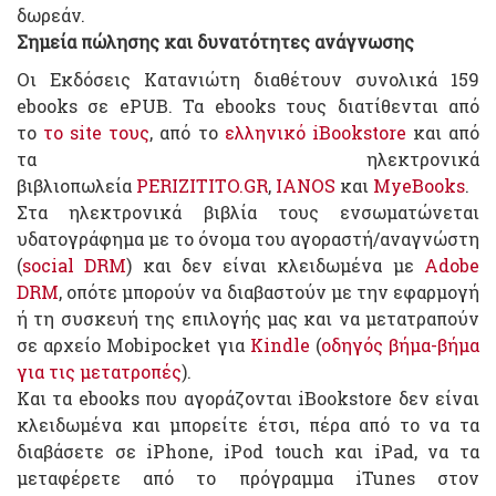
δωρεάν.
Σημεία πώλησης και δυνατότητες ανάγνωσης
Οι Εκδόσεις Κατανιώτη διαθέτουν συνολικά 159
ebooks σε ePUB. Τα ebooks τους διατίθενται από
το
το site τους
, από το
ελληνικό iBookstore
και από
τα ηλεκτρονικά
βιβλιοπωλεία
PERIZITITO.GR
,
IANOS
και
MyeBooks
.
Στα ηλεκτρονικά βιβλία τους ενσωματώνεται
υδατογράφημα με το όνομα του αγοραστή/αναγνώστη
(
social DRM
) και δεν είναι κλειδωμένα με
Adobe
DRM
, οπότε μπορούν να διαβαστούν με την εφαρμογή
ή τη συσκευή της επιλογής μας και να μετατραπούν
σε αρχείο Mobipocket για
Kindle
(
οδηγός βήμα-βήμα
για τις μετατροπές
).
Και τα ebooks που αγοράζονται iBookstore δεν είναι
κλειδωμένα και μπορείτε έτσι, πέρα από το να τα
διαβάσετε σε iPhone, iPod touch και iPad, να τα
μεταφέρετε από το πρόγραμμα iTunes στον