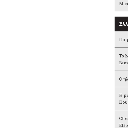
Μαρ
Ελλ
Πατρ
Το 
Bro
Ο ηλ
Η μι
Που
Ches
Elsi