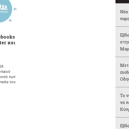
Νέα 
παρ
Εβδο
ebooks
στην
ter και
Μαρ
Μετ
00
οτικού
mobi
 ποσό των
Οδη
γασία του
Το 
να π
Κύπ
Εβδο