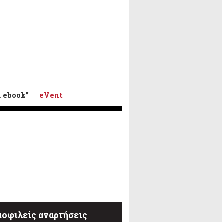
α ebook”
eVent
οφιλείς αναρτήσεις