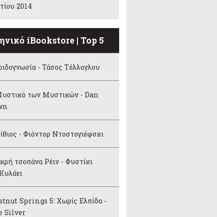
τίου 2014
ηνικό iBookstore | Top 5
ιδογνωσία - Τάσος Τέλλογλου
Μυστικό των Μυστικών - Dan
wn
ίθιος - Φιόντορ Ντοστογιέφσκι
κρή τσοπάνα Ρέιν - Φυστίκι
Κυλάει
tnut Springs 5: Χωρίς Ελπίδα -
e Silver